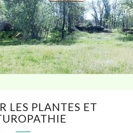
SOINS
R LES PLANTES ET
PAR
LES
TUROPATHIE
PLANTES
ET